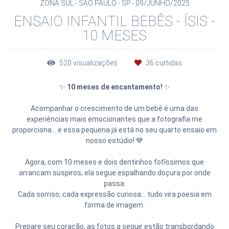
ZONA SUL - SÃO PAULO - SP
09/JUNHO/2025
ENSAIO INFANTIL BEBÊS - ÍSIS -
10 MESES
520
visualizações
36
curtidas
✨
10 meses de encantamento!
✨
Acompanhar o crescimento de um bebê é uma das
experiências mais emocionantes que a fotografia me
proporciona... e essa pequena já está no seu quarto ensaio em
nosso estúdio! 💙
Agora, com 10 meses e dois dentinhos fofíssimos que
arrancam suspiros, ela segue espalhando doçura por onde
passa.
Cada sorriso, cada expressão curiosa... tudo vira poesia em
forma de imagem.
Prepare seu coração, as fotos a seguir estão transbordando