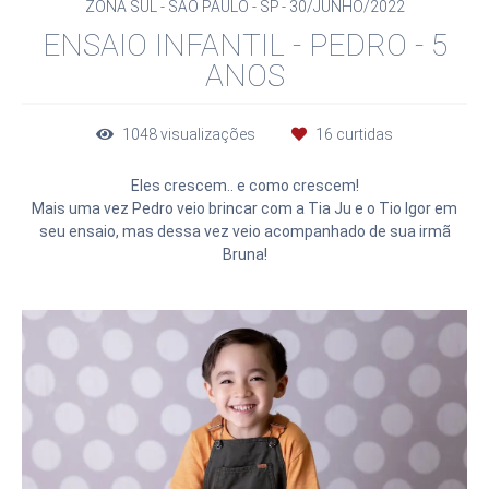
ZONA SUL - SÃO PAULO - SP
30/JUNHO/2022
ENSAIO INFANTIL - PEDRO - 5
ANOS
1048
visualizações
16
curtidas
Eles crescem.. e como crescem!
Mais uma vez Pedro veio brincar com a Tia Ju e o Tio Igor em
seu ensaio, mas dessa vez veio acompanhado de sua irmã
Bruna!