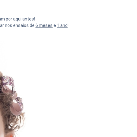
am por aqui antes!
car nos ensaios de
6 meses
e
1 ano
!