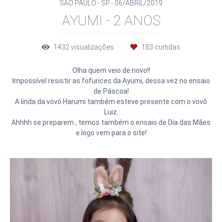
SÃO PAULO - SP
06/ABRIL/2019
AYUMI - 2 ANOS
1432
visualizações
183
curtidas
Olha quem veio de novo!!
Impossível resistir as fofurices da Ayumi, dessa vez no ensaio
de Páscoa!
A linda da vovó Harumi também esteve presente com o vovô
Luiz.
Ahhhh se preparem , temos também o ensaio de Dia das Mães
e logo
vem para o site!