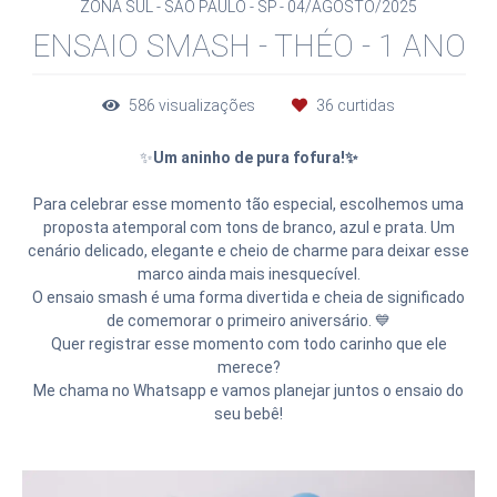
ZONA SUL - SÃO PAULO - SP
04/AGOSTO/2025
ENSAIO SMASH - THÉO - 1 ANO
586
visualizações
36
curtidas
✨
Um aninho de pura fofura!✨
Para celebrar esse momento tão especial, escolhemos uma
proposta atemporal com tons de branco, azul e prata. Um
cenário delicado, elegante e cheio de charme para deixar esse
marco ainda mais inesquecível.
O ensaio smash é uma forma divertida e cheia de significado
de comemorar o primeiro aniversário. 💙
Quer registrar esse momento com todo carinho que ele
merece?
Me chama no Whatsapp e vamos planejar juntos o ensaio do
seu bebê!