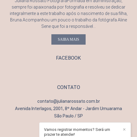
Juliana Rossato FotógrafaFormada em administração,
sempre foi apaixonada por fotografia e resolveu se dedicar
integralmente a este trabalho após o nascimento de sua filha,
Bruna.Acompanhou um pouco o trabalho da fotógrafa Aline
Sene que foi a responsável...
SAIBA MAIS
FACEBOOK
CONTATO
contato@julianarossato.com.br
Avenida Interlagos, 2001, 8º Andar - Jardim Umuarama
São Paulo / SP
Vamos registrar momentos? Será um
✕
prazer te atender!