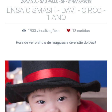
ZONA SUL - SÃO PAULO - SP
31/MAIO/2018
ENSAIO SMASH - DAVI - CIRCO -
1 ANO
1933
visualizações
13
curtidas
Hora de ver o show de mágicas e diversão do Davi!