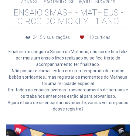
ZONA SUL - SÃO PAULO - SP
05/OUTUBRO/2019
ENSAIO SMASH - MATHEUS -
CIRCO DO MICKEY - 1 ANO
2415
visualizações
110
curtidas
Finalmente chegou o Smash do Matheus, não sei se fico feliz
por mais um ensaio lindo realizado ou se fico triste do
acompanhamento ter finalizado.
Não posso reclamar, estou em uma temporada de muitos
bebês sorridentes.. mas registrar os momentos do Matheus
foi uma felicidade especial.
Em todos os ensaios tivemos transbordamento de sorrisos e
os trabalhos anteriores estão ai para provar isso.
Agora é hora de se encantar novamente, vamos ver um pouco
desse registro?