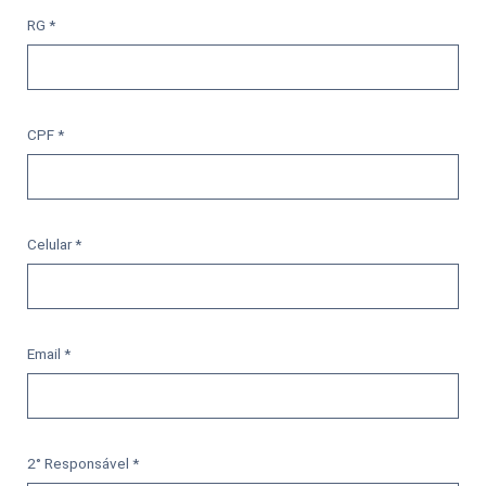
RG *
CPF *
Celular *
Email *
2° Responsável *