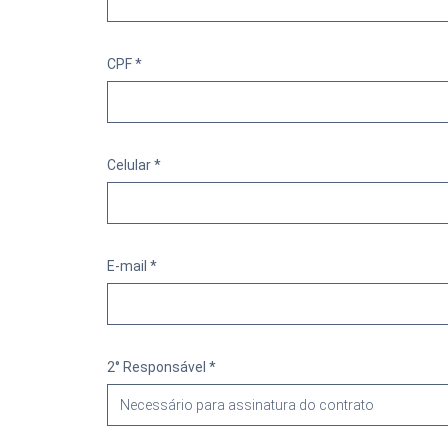
CPF *
Celular *
E-mail *
2° Responsável *