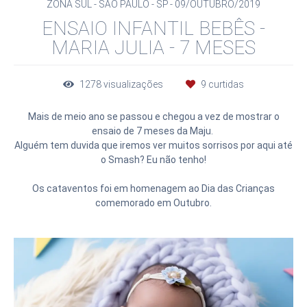
ZONA SUL - SÃO PAULO - SP
09/OUTUBRO/2019
ENSAIO INFANTIL BEBÊS -
MARIA JULIA - 7 MESES
1278
visualizações
9
curtidas
Mais de meio ano se passou e chegou a vez de mostrar o
ensaio de 7 meses da Maju.
Alguém tem duvida que iremos ver muitos sorrisos por aqui até
o Smash? Eu não tenho!
Os cataventos foi em homenagem ao Dia das Crianças
comemorado em Outubro.