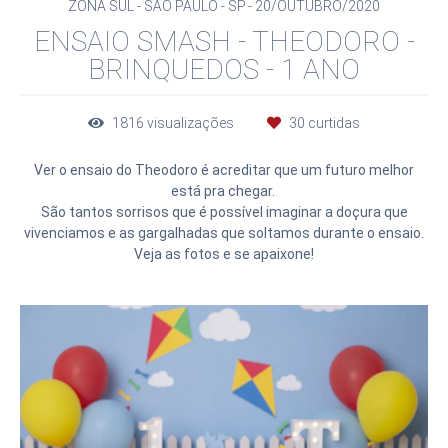
ZONA SUL - SÃO PAULO - SP
20/OUTUBRO/2020
ENSAIO SMASH - THEODORO -
BRINQUEDOS - 1 ANO
1816
visualizações
30
curtidas
Ver o ensaio do Theodoro é acreditar que um futuro melhor
está pra chegar.
São tantos sorrisos que é possível imaginar a doçura que
vivenciamos e as gargalhadas que soltamos durante o ensaio.
Veja as fotos e se apaixone!